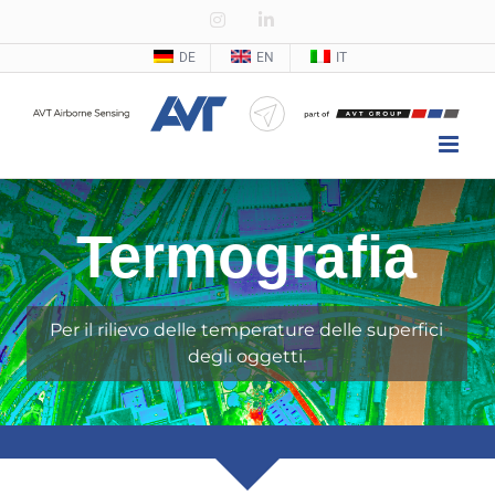
Zum
Instagram
LinkedIn
Inhalt
DE
EN
IT
springen
Termografia
Per il rilievo delle temperature delle superfici
degli oggetti.