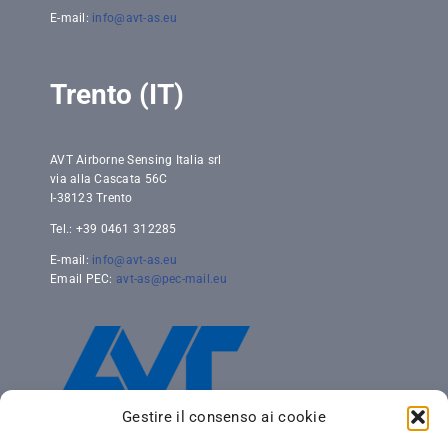
E-mail:
info@avt-as.eu
Trento (IT)
AVT Airborne Sensing Italia srl
via alla Cascata 56C
I-38123 Trento
Tel.: +39 0461 312285
E-mail:
info@avt-as.eu
Email PEC:
avt-as@pec-mail.eu
Gestire il consenso ai cookie