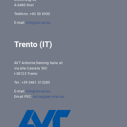
A-6460 Imst
Telefono: +43 50 6930
E-mail:
info@avt-as.eu
Trento (IT)
AVT Airborne Sensing Italia srl
via alla Cascata 56C
I-38123 Trento
Tel.: +39 0461 312285
E-mail:
info@avt-as.eu
Email PEC:
avt-as@pec-mail.eu