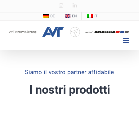
Zum
Instagram
LinkedIn
Inhalt
DE
EN
IT
springen
Siamo il vostro partner affidabile
I nostri prodotti