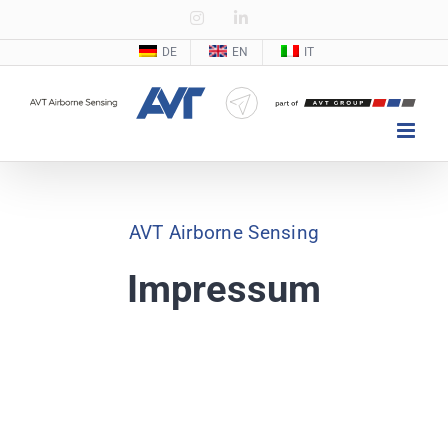
Zum
Instagram
LinkedIn
Inhalt
DE
EN
IT
springen
AVT Airborne Sensing
Impressum