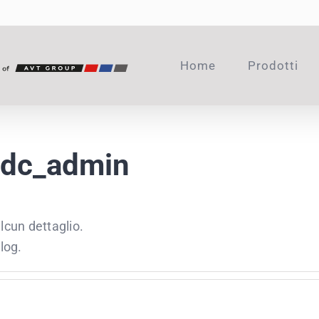
Home
Prodotti
idc_admin
lcun dettaglio.
log.