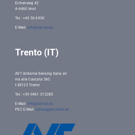
Eichenweg 42
A-6460 Imst
Tel.: +43 50 6930
E-Mail:
info@avt-as.eu
Trento (IT)
AVT Airborne Sensing Italia srl
via alla Cascata 56C
I-38123 Trento
Tel.: +39 0461 312285
E-Mail:
info@avt-as.eu
PEC E-Mail:
avt-as@pec-mail.eu