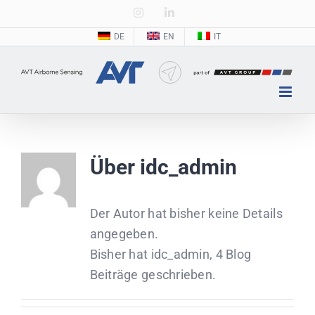
Zum
Instagram
LinkedIn
Inhalt
DE
EN
IT
springen
Über
idc_admin
Der Autor hat bisher keine Details
angegeben.
Bisher hat idc_admin, 4 Blog
Beiträge geschrieben.