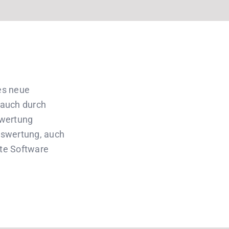
es neue
 auch durch
swertung
uswertung, auch
rte Software