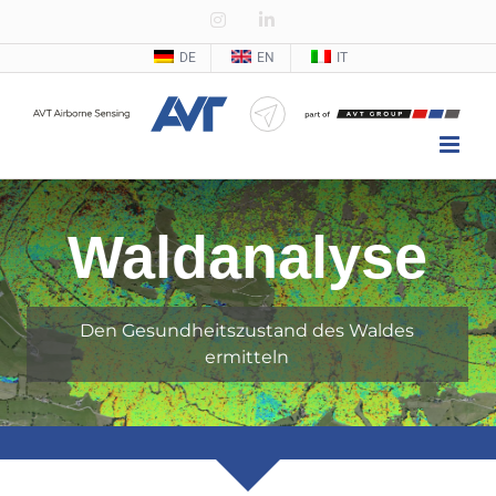
Zum
Instagram
LinkedIn
Inhalt
DE
EN
IT
springen
Waldanalyse
Den Gesundheitszustand des Waldes
ermitteln