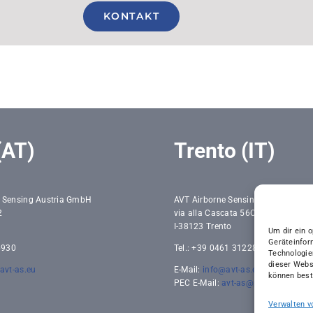
KONTAKT
(AT)
Trento (IT)
e Sensing Austria GmbH
AVT Airborne Sensing Italia srl
2
via alla Cascata 56C
I-38123 Trento
Um dir ein 
Geräteinfor
 6930
Tel.: +39 0461 312285
Technologie
dieser Webs
avt-as.eu
E-Mail:
info@avt-as.eu
können best
PEC E-Mail:
avt-as@pec-mail.eu
Verwalten v