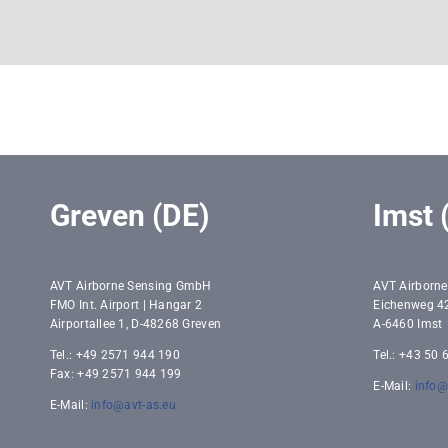
Greven (DE)
Imst 
AVT Airborne Sensing GmbH
AVT Airborn
FMO Int. Airport | Hangar 2
Eichenweg 4
Airportallee 1, D-48268 Greven
A-6460 Imst
Tel.: +49 2571 944 190
Tel.: +43 50
Fax: +49 2571 944 199
E-Mail:
info@
E-Mail:
info@avt-as.eu