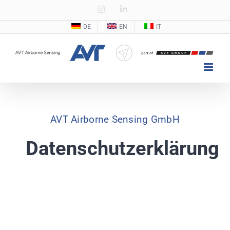
Zum
Instagram
LinkedIn
Inhalt
DE
EN
IT
springen
AVT Airborne Sensing GmbH
Datenschutzerklärung