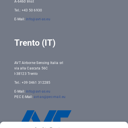
A-6460 Imst
Tel.: +43 50 6930
E-Mail:
info@avt-as.eu
Trento (IT)
AVT Airborne Sensing Italia srl
via alla Cascata 56C
I-38123 Trento
Tel.: +39 0461 312285
E-Mail:
info@avt-as.eu
PEC E-Mail:
avt-as@pec-mail.eu