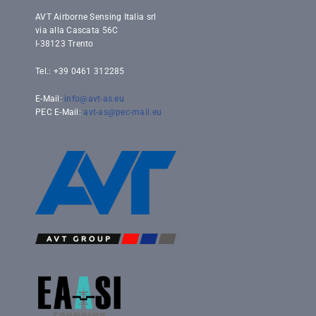
AVT Airborne Sensing Italia srl
via alla Cascata 56C
I-38123 Trento
Tel.: +39 0461 312285
E-Mail:
info@avt-as.eu
PEC E-Mail:
avt-as@pec-mail.eu