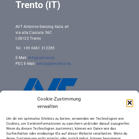
Trento (IT)
AVT Airborne Sensing Italia srl
via alla Cascata 56C
I-38123 Trento
Tel.: +39 0461 312285
E-Mail:
info@avt-as.eu
PEC E-Mail:
avt-as@pec-mail.eu
Cookie-Zustimmung
verwalten
Um dir ein optimales Erlebnis zu bieten, verwenden wir Technologien wie
Cookies, um Geräteinformationen zu speichern und/oder darauf zuzugreifen.
Wenn du diesen Technologien zustimmst, können wir Daten wie das
Surfverhalten oder eindeutige IDs auf dieser Website verarbeiten. Wenn du
deine Zustimmung nicht erteilst oder zurückziehst, können bestimmte