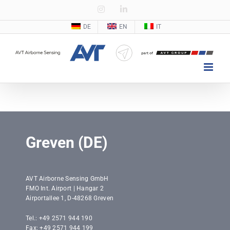
Zum
Instagram
LinkedIn
Inhalt
DE
EN
IT
springen
Greven (DE)
AVT Airborne Sensing GmbH
FMO Int. Airport | Hangar 2
Airportallee 1, D-48268 Greven
Tel.: +49 2571 944 190
Fax: +49 2571 944 199